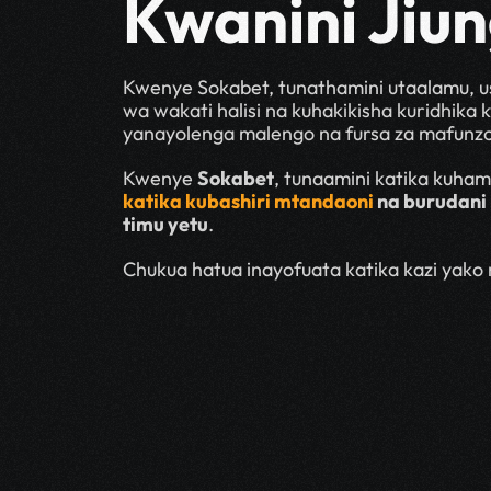
Kwanini Jiu
Kwenye Sokabet, tunathamini utaalamu, us
wa wakati halisi na kuhakikisha kuridhika 
yanayolenga malengo na fursa za mafunzo,
Kwenye 
Sokabet
, tunaamini katika kuham
katika kubashiri mtandaoni
 na burudani
timu yetu
.
Chukua hatua inayofuata katika kazi yako