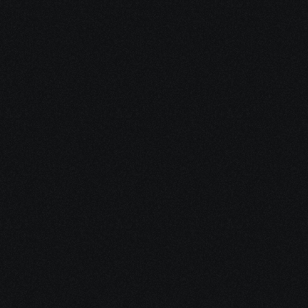
6 Ago 2026
Casino Wi
Casino Big Win - TZS 100 
Million on EGT Jackpot | reddi