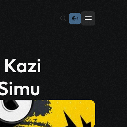
Select Language
Swahili
 Kazi
 Simu