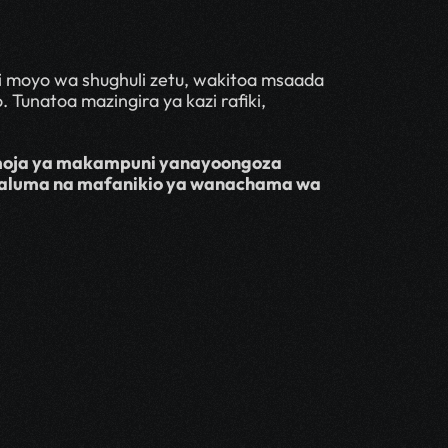
i moyo wa shughuli zetu, wakitoa msaada 
Tunatoa mazingira ya kazi rafiki, 
moja ya makampuni yanayoongoza 
aaluma na mafanikio ya wanachama wa 