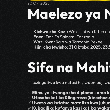
20 Okt 2025
Maelezo ya 
Kichwa cha Kazi:
 Wakilishi wa Kituo c
Eneo:
 Dar Es Salaam, Tanzania
Wazi Kwa:
 Raia wa Tanzania Pekee
Kiini cha Mwisho:
31 Oktoba 2025, 23:
Sifa na Mahi
Ili kuzingatiwa kwa nafasi hii, waombaji w
✅ 
Elimu ya kiwango cha diploma kama ki
✅ 
Ufasaha katika Kiingereza (kinacho
✅ 
Uwezo wa kutatua matatizo kwa juhud
✅ 
Kubadilika kufanya kazi katika nyakat