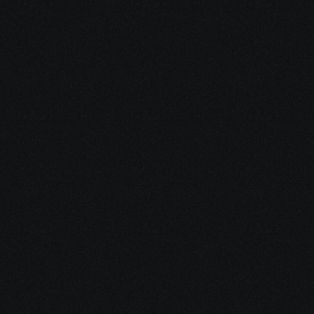
n
27 Jul 2026
Jackpot Win
2
EGT Heart Jackpot Winner at 
t
Sokabet - Win Big with EGT 
Slots