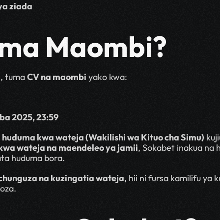
ya ziada
tuma Maombi?
, tuma 
CV na maombi
 yako kwa:
ba 2025, 23:59
huduma kwa wateja (Wakilishi wa Kituo cha Simu)
 kuj
 kwa wateja na maendeleo ya jamii
, Sokabet inakua na 
ata huduma bora.
hunguza na kuzingatia wateja
, hii ni fursa kamilifu ya
oza.