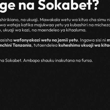
nge na Sokabet?
hirikiano, na ukuaji. Mawakala wetu wa kituo cha simu n
kwa wateja katika majukwaa yetu ya kubashiri na michezo. 
 ukuaji wa kazi, na maendeleo ya kitaaluma.
asisha 
wafanyakazi wetu na jamii yetu
. Ingawa sisi ni 
 nchini Tanzania
, tutaendelea 
kuheshimu ukuaji wa kit
 na Sokabet. Ambapo shauku inakutana na fursa.