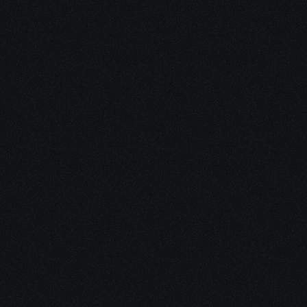
a 
di 
i katika safari 
abisa.