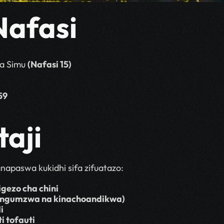
Nafasi
ha Simu 
(Nafasi 15)
59
taji
anapaswa kukidhi sifa zifuatazo:
gezo cha chini
zungumzwa na kinachoandikwa)
i
i tofauti