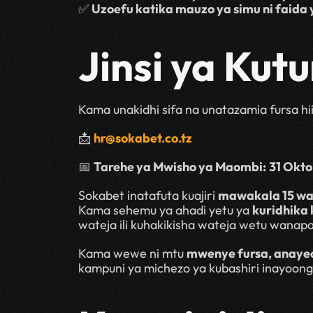
✅ 
Uzoefu katika mauzo ya simu ni faida 
Jinsi ya Ku
Kama unakidhi sifa na unatazamia fursa hii
📩 
hr@sokabet.co.tz
📅 
Tarehe ya Mwisho ya Maombi:
31 Okto
Sokabet inatafuta kuajiri 
mawakala 15 wa 
Kama sehemu ya ahadi yetu ya 
kuridhika
wateja ili kuhakikisha wateja wetu wanap
Kama wewe ni mtu 
mwenye fursa, anayec
kampuni ya michezo ya kubashiri inayoong