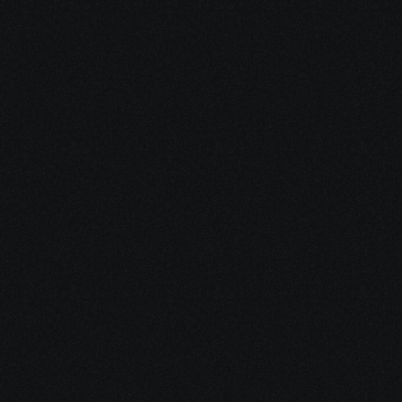
7 Jul 2026
Sports Betting
Sokabet Big Wins - Small Bets 
Massive Sports Betting 
Payouts