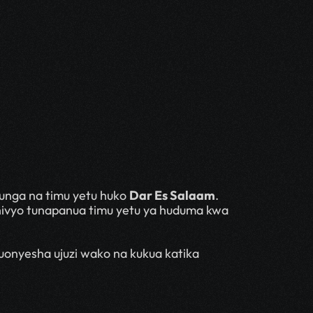
iunga na timu yetu huko 
Dar Es Salaam
. 
hivyo tunapanua timu yetu ya huduma kwa 
 kuonyesha ujuzi wako na kukua katika 