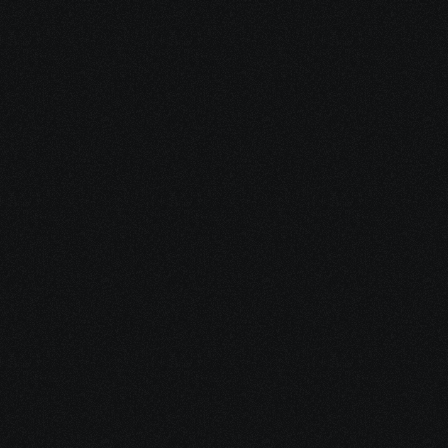
Jiunge na Nji
Yetu ya Ushin
Leo
Jiunge sasa na ufurahie ushindi mkubwa zaid
yako ya kubashiri, ukiwa na hatari ndogo k
Jiunge Sasa