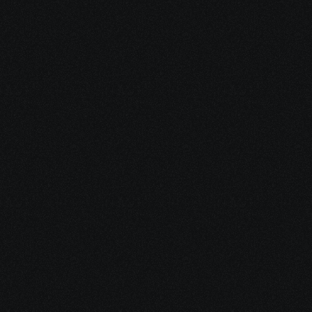
27 Jul 2026
Jackpot Win
EGT Heart Jackpot Winner at Sokabet - Win 
Big with EGT Slots
27 Jul 2026
Sports Betting
Sokabet Big Wins - Small Bets Massive Sports 
Betting Payouts