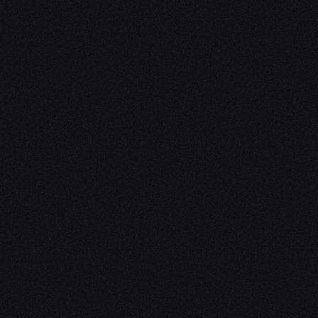
Jiunge na Njia Yetu 
ya Ushindi Leo
Jiunge sasa na ufurahie ushindi mkubwa zaidi 
katika safari yako ya kubashiri, ukiwa na hatari 
ndogo kabisa.
Jiunge Sasa