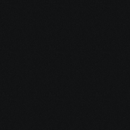
20 Jul 2026
Mwisho wa Kutuma: 24.07.2026 - Saa 5:59 Usi
Sokabet Ajira - Call Center Agents 20 | Dar Es 
Salaam