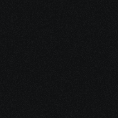
6 Ago 2026
Casino Win
Casino Big Win - TZS 100 Million on EGT 
Jackpot | reddit
27 Jul 2026
Jackpot Win
EGT Heart Jackpot Winner at Sokabet - Win 
Big with EGT Slots