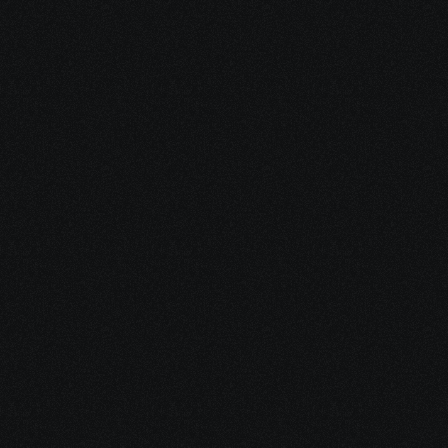
Jiunge na Njia Yetu 
ya Ushindi Leo
Jiunge sasa na ufurahie ushindi mkubwa zaidi 
katika safari yako ya kubashiri, ukiwa na hatari 
ndogo kabisa.
Jiunge Sasa