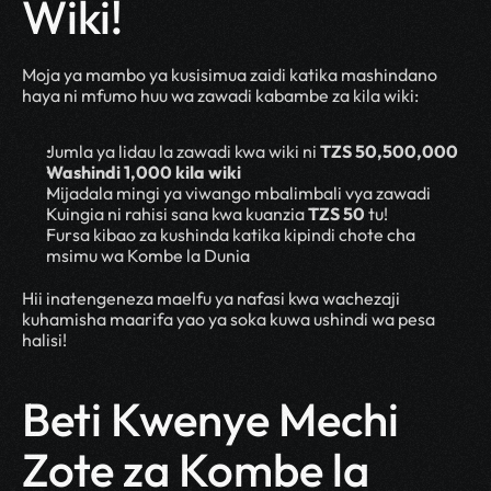
Wiki!
Moja ya mambo ya kusisimua zaidi katika mashindano 
haya ni mfumo huu wa zawadi kabambe za kila wiki:
Jumla ya lidau la zawadi kwa wiki ni 
TZS 50,500,000
Washindi 1,000 kila wiki
Mijadala mingi ya viwango mbalimbali vya zawadi
Kuingia ni rahisi sana kwa kuanzia 
TZS 50
 tu!
Fursa kibao za kushinda katika kipindi chote cha 
msimu wa Kombe la Dunia
Hii inatengeneza maelfu ya nafasi kwa wachezaji 
kuhamisha maarifa yao ya soka kuwa ushindi wa pesa 
halisi!
Beti Kwenye Mechi 
Zote za Kombe la 