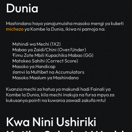
Dunia
Mashindano haya yanajumuisha masoko mengi ya kubeti 
michezo
 ya Kombe la Dunia, ikiwa ni pamoja na:
Mshindi wa Mechi (1X2)
Mabao ya Zaidi/Chini (Over/Under)
Timu Zote Mbili Kupachika Mabao (GG)
Matokeo Sahihi (Correct Score)
Masoko ya Handicap
Jamvi la Multibet na Accumulators
Masoko Maalum ya Mashindano
Kuanzia mechi za hatua ya makundi hadi Fainali ya 
Kombe la Dunia, kila mechi inakuja na fursa mpya za 
kukusanya pointi na kuwania zawadi zakufa mtu!
Kwa Nini Ushiriki 