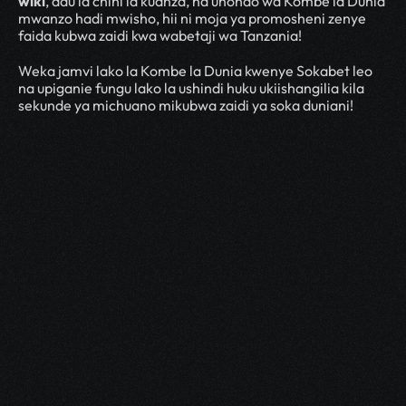
wiki
, dau la chini la kuanza, na uhondo wa Kombe la Dunia 
mwanzo hadi mwisho, hii ni moja ya promosheni zenye 
faida kubwa zaidi kwa wabetaji wa Tanzania!
Weka jamvi lako la Kombe la Dunia kwenye Sokabet leo 
na upiganie fungu lako la ushindi huku ukiishangilia kila 
sekunde ya michuano mikubwa zaidi ya soka duniani!