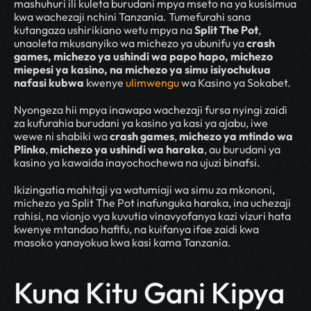
mashuhuri ili kuleta burudani mpya mseto na ya kusisimua 
kwa wachezaji nchini Tanzania. Tumefurahi sana 
kutangaza ushirikiano wetu mpya na 
Split The Pot
, 
unaoleta mkusanyiko wa michezo ya ubunifu ya 
crash 
games, michezo ya ushindi wa papo hapo, michezo 
miepesi ya kasino, na michezo ya simu isiyochukua 
nafasi kubwa
 kwenye 
ulimwengu
 wa Kasino ya Sokabet.
Nyongeza hii mpya inawapa wachezaji fursa nyingi zaidi 
za kufurahia burudani ya kasino ya kasi ya ajabu, iwe 
wewe ni shabiki wa 
crash games
, 
michezo ya mtindo wa 
Plinko
, 
michezo ya ushindi wa haraka
, au burudani ya 
kasino ya kawaida inayochochewa na ujuzi binafsi.
Ikizingatia mahitaji ya watumiaji wa simu za mkononi, 
michezo ya Split The Pot inafunguka haraka, ina uchezaji 
rahisi, na vionjo vya kuvutia vinavyofanya kazi vizuri hata 
kwenye mtandao hafifu, na kuifanya ifae zaidi kwa 
masoko yanayokua kwa kasi kama Tanzania.
Kuna Kitu Gani Kipya 