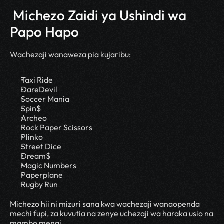
 Michezo Zaidi ya Ushindi wa 
Papo Hapo
Wachezaji wanaweza pia kujaribu:
Taxi Ride
DareDevil
Soccer Mania
Spin$
Archeo
Rock Paper Scissors
Plinko
Street Dice
Dream$
Magic Numbers
Paperplane
Rugby Run
Michezo hii ni mizuri sana kwa wachezaji wanaopenda 
mechi fupi, za kuvutia na zenye uchezaji wa haraka usio na 
mambo mengi.