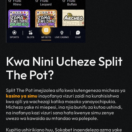
Kwa Nini Ucheze Split 
The Pot?
Split The Pot imejizolea sifa kwa kutengeneza michezo ya 
kasino ya simu
 inayofanya vizuri zaidi na kurahisishwa 
kwa ajili ya wachezaji katika masoko yanayochipukia. 
Michezo yake ni miepesi, ina njia bunifu za kutoa ushindi, 
na inafanya kazi vizuri sana hata kwenye simu zenye 
uwezo wa kawaida au mtandao wa polepole.
Kupitia ushirikiano huu, Sokabet inaendeleza azma yake 