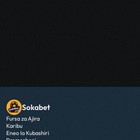
Sokabet
Fursa za Ajira
Karibu 
Eneo la Kubashiri