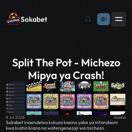
Select Language
Sokabet
Swahili
Split The Pot - Michezo
Mipya ya Crash!
8 Jul 2026
Kasino
Sokabet inaendelea kukuza kasino yake ya mtandaoni 
kwa kushirikiana na watengenezaji wa michezo 