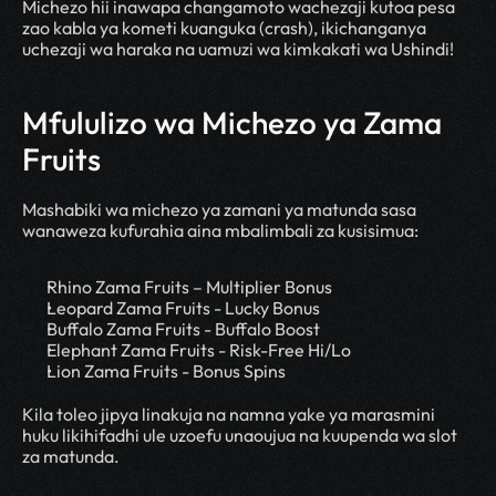
Michezo hii inawapa changamoto wachezaji kutoa pesa 
zao kabla ya kometi kuanguka (crash), ikichanganya 
uchezaji wa haraka na uamuzi wa kimkakati wa Ushindi!
Mfululizo wa Michezo ya Zama 
Fruits
Mashabiki wa michezo ya zamani ya matunda sasa 
wanaweza kufurahia aina mbalimbali za kusisimua:
Rhino Zama Fruits – Multiplier Bonus
Leopard Zama Fruits - Lucky Bonus
Buffalo Zama Fruits - Buffalo Boost
Elephant Zama Fruits - Risk-Free Hi/Lo
Lion Zama Fruits - Bonus Spins
Kila toleo jipya linakuja na namna yake ya marasmini 
huku likihifadhi ule uzoefu unaoujua na kuupenda wa slot 
za matunda.